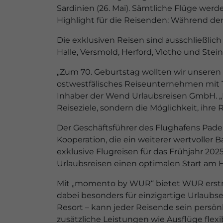
Sardinien (26. Mai). Sämtliche Flüge wer
Highlight für die Reisenden: Während de
Die exklusiven Reisen sind ausschließlich
Halle, Versmold, Herford, Vlotho und Ste
„Zum 70. Geburtstag wollten wir unseren 
ostwestfälisches Reiseunternehmen mit Tr
Inhaber der Wend Urlaubsreisen GmbH. „M
Reiseziele, sondern die Möglichkeit, ihr
Der Geschäftsführer des Flughafens Pade
Kooperation, die ein weiterer wertvoller B
exklusive Flugreisen für das Frühjahr 20
Urlaubsreisen einen optimalen Start am 
Mit „momento by WUR“ bietet WUR erstma
dabei besonders für einzigartige Urlaubs
Resort – kann jeder Reisende sein pers
zusätzliche Leistungen wie Ausflüge flex