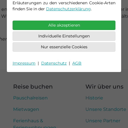
Erläuterungen zu den verschiedenen Cookie-Arten
finden Sie in der
Datenschutzerklärung
.
entscheidet oder mit unseren Ausflugspaketen tiefer in 
WUR“ verbindet ein attraktives Preis-Leistungs-Verhältn
Alle akzeptieren
Individuelle Einstellungen
hen, 2.582 Zeichen mit Leerzeichen
Nur essenzielle Cookies
Impressum
|
Datenschutz
|
AGB
Reise buchen
Wir über uns
Pauschalreisen
Historie
Mietwagen
Unsere Standorte
Ferienhaus &
Unsere Partner
Ferienwohnungen