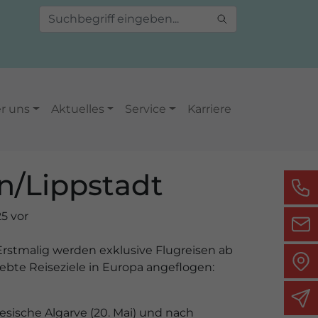
r uns
Aktuelles
Service
Karriere
n/Lippstadt
5 vor
Erstmalig werden exklusive Flugreisen ab
bte Reiseziele in Europa angeflogen:
esische Algarve (20. Mai) und nach