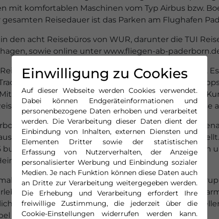
den mit komfortablen Maschinen vom Typ Airbus bzw. Boe
r gesamten Reisedauer ist das Parken am Flughafen Pade
 in den acht Reisebüros von WUR, darunter die TUI ReiseC
inhagen, sowie online unter www.fliegen-ab-paderborn.d
Einwilligung zu Cookies
Reisenden etwas ganz Neues und Besonders bieten. Es fr
adition jetzt auch eigene Abflüge von Paderborn/Lipps
Auf dieser Webseite werden Cookies verwendet.
it diesem erweiterten Angebot bieten wir unseren Kund
Dabei können Endgeräteinformationen und
e Reise ganz entspannt und möglichst nah von zu Hause 
personenbezogene Daten erhoben und verarbeitet
werden. Die Verarbeitung dieser Daten dient der
rborn/Lippstadt, Roland Hüser, begrüßt die Zusammenarb
Einbindung von Inhalten, externen Diensten und
austein für das Angebot an unserem Flughafen darstellt. 
Elementen Dritter sowie der statistischen
25 buchen zu können, ist ein Vorteil für die Menschen 
Erfassung von Nutzerverhalten, der Anzeige
Heimathafen“.
personalisierter Werbung und Einbindung sozialer
Medien. Je nach Funktion können diese Daten auch
ls individuelle Reisen außerhalb der klassischen Gru
an Dritte zur Verarbeitung weitergegeben werden.
erlebnisse. Dank einer breiten Hotelauswahl – vom charm
Die Erhebung und Verarbeitung erfordert Ihre
freiwillige Zustimmung, die jederzeit über die
önliches Urlaubspaket maßgeschneidert zusammenstellen
Cookie-Einstellungen widerrufen werden kann.
ibel hinzuzubuchen.