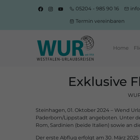
05204 - 985 90 16
inf
Termin vereinbaren
Home
Fl
Exklusive 
WUR 
Steinhagen, 01. Oktober 2024 – Wend Urla
Paderborn/Lippstadt angeboten. Unter d
Rom, Sardinien (beide Italien) sowie an die
Der erste Abflug erfolgt am 30. März 202