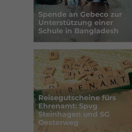
Spende an Gebeco zur
Unterstützung einer
Schule in Bangladesh
Reisegutscheine fürs
Ehrenamt: Spvg
Steinhagen und SG
Oesterweg