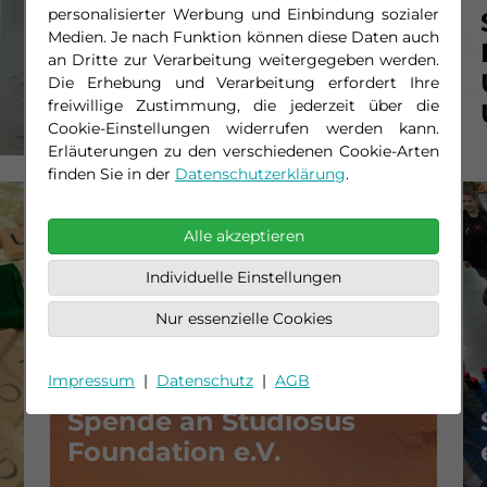
personalisierter Werbung und Einbindung sozialer
Medien. Je nach Funktion können diese Daten auch
an Dritte zur Verarbeitung weitergegeben werden.
Spende an Bielefeld
Die Erhebung und Verarbeitung erfordert Ihre
freiwillige Zustimmung, die jederzeit über die
United
Cookie-Einstellungen widerrufen werden kann.
Erläuterungen zu den verschiedenen Cookie-Arten
finden Sie in der
Datenschutzerklärung
.
Alle akzeptieren
Individuelle Einstellungen
Nur essenzielle Cookies
Impressum
|
Datenschutz
|
AGB
Spende an Studiosus
Foundation e.V.