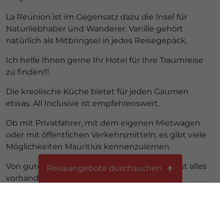
La Reunion ist im Gegensatz dazu die Insel für
Naturliebhaber und Wanderer. Vanille gehört
natürlich als Mitbringsel in jedes Reisegepäck.
Ich helfe Ihnen gerne Ihr Hotel für Ihre Traumreise
zu finden!!!
Die kreolische Küche bietet für jeden Gaumen
etwas. All Inclusive ist empfehlenswert.
Ob mit Privatfahrer, mit dem eigenen Mietwagen
oder mit öffentlichen Verkehrsmitteln, es gibt viele
Möglichkeiten Mauritius kennenzulernen.
Von guter Mittelklasse bis zum Luxus Hotel ist alles
Reiseangebote durchsuchen
vorhanden.
Themenreisen
Pauschal & Last Minute
Die Kombination Mauritius und La Reunion ist
Ferienhäuser
absolut empfehlenswert.