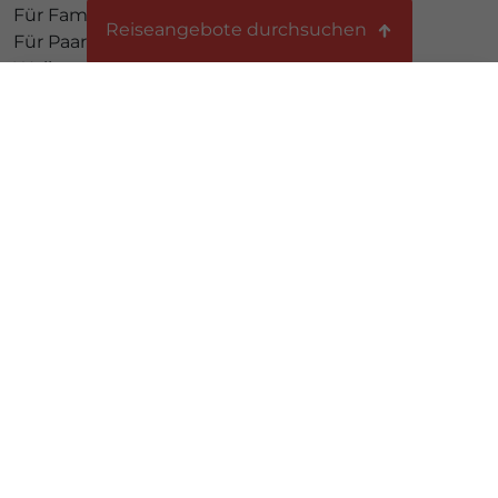
Für Familien -Falkensteiner Diadora
Reiseangebote durchsuchen
Für Paare -Falkensteiner Adriana
Wellness -Falkensteiner Iadera
Themenreisen
Pauschal & Last Minute
Highlights
Ferienhäuser
Ein Highlight welches Sie in Zadar nicht verpassen
dürfen, ist der Sonnenuntergang an der
Reiseart
Uferpromenade von Zadar. Lauschen Sie der
Meeresorgel, einem architektonischen Meisterwerk!
Wohin?
29.06.2015
Thema?
Wann?
Wend Urlaubsreisen GmbH
Preis?