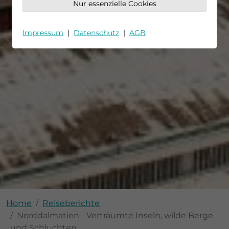
Nur essenzielle Cookies
Impressum
|
Datenschutz
|
AGB
Home
Reiseberichte
Norddalmatien - Verträumte Inseln, wilde Berge
und Schluchten