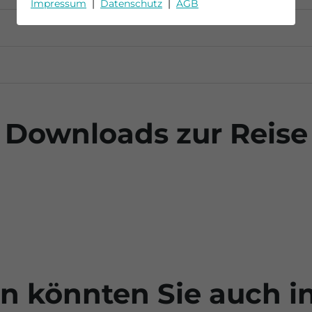
Impressum
|
Datenschutz
|
AGB
Downloads zur Reise
n könnten Sie auch i