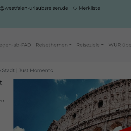
o@westfalen-urlaubsreisen.de
Merkliste
iegen-ab-PAD
Reisethemen
Reiseziele
WUR übe
 Stadt | Just Momento
t
rn