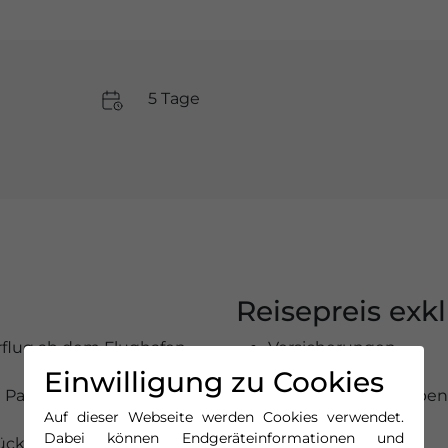
5 Tage
Reisepreis exkl
flug ab dem Flughafen
Versicherungen
Visagebühren
Einwilligung zu Cookies
n Paderborn
Persönliche Ausgaben
Auf dieser Webseite werden Cookies verwendet.
n
Getränke
Dabei können Endgeräteinformationen und
ück in den
Ausflüge