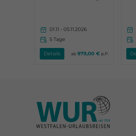
01.11 - 05.11.2026
5 Tage
Details
979,00 €
De
ab
p.P.