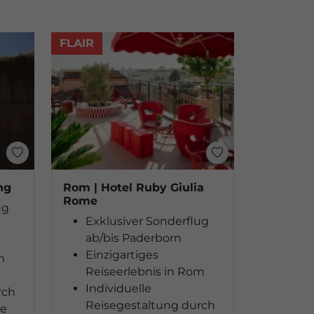
FLAIR
ng
Rom | Hotel Ruby Giulia
Rome
ug
Exklusiver Sonderflug
ab/bis Paderborn
Einzigartiges
m
Reiseerlebnis in Rom
Individuelle
rch
Reisegestaltung durch
ge