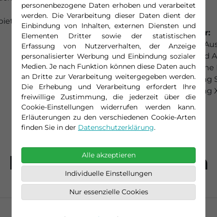
personenbezogene Daten erhoben und verarbeitet
Trinkgelder
werden. Die Verarbeitung dieser Daten dient der
biet
Einbindung von Inhalten, externen Diensten und
Zusätzlich buchbar:
Elementen Dritter sowie der statistischen
Ausflugspaket mit Aus
Erfassung von Nutzerverhalten, der Anzeige
mit Petersdom" und A
personalisierter Werbung und Einbindung sozialer
Medien. Je nach Funktion können diese Daten auch
Ausflug "Vatikanische 
an Dritte zur Verarbeitung weitergegeben werden.
Sitzplatzreservierung 
Die Erhebung und Verarbeitung erfordert Ihre
Sitzplatzreservierung 
freiwillige Zustimmung, die jederzeit über die
Mietwagen
Cookie-Einstellungen widerrufen werden kann.
Erläuterungen zu den verschiedenen Cookie-Arten
finden Sie in der
Datenschutzerklärung
.
Reiseinformationen
Alle akzeptieren
Individuelle Einstellungen
Nur essenzielle Cookies