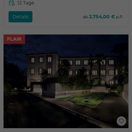
12 Tage
Details
2.754,00 €
ab
p.P.
FLAIR