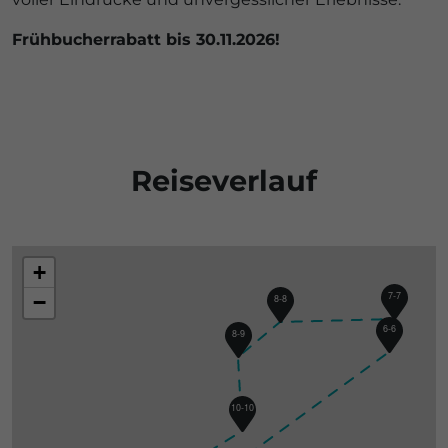
Frühbucherrabatt bis 30.11.2026!
Reiseverlauf
+
7-7
−
8-8
6-6
8-9
10-10