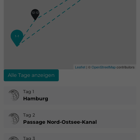
12-12
1-1
14-
Leaflet
| ©
OpenStreetMap
contributors
Alle Tage anzeigen
Tag 1
Hamburg
Tag 2
Passage Nord-Ostsee-Kanal
Tag 3