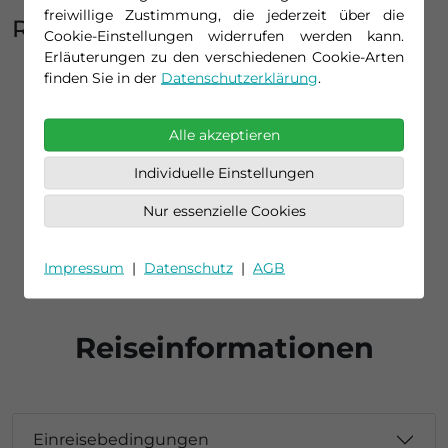
freiwillige Zustimmung, die jederzeit über die
Reisepreis exkludiert
Cookie-Einstellungen widerrufen werden kann.
Erläuterungen zu den verschiedenen Cookie-Arten
Persönliche Ausgaben
finden Sie in der
Datenschutzerklärung
.
Reiseversicherungen
Ausflüge
Trinkgelder
Alle akzeptieren
Getränkepaket
Individuelle Einstellungen
An- und Abreise
Nur essenzielle Cookies
Zusätzlich Buchbar:
Getränkepaket: Silber/Gold/Platin
Impressum
|
Datenschutz
|
AGB
Reiseinformationen
Einreisebedingungen