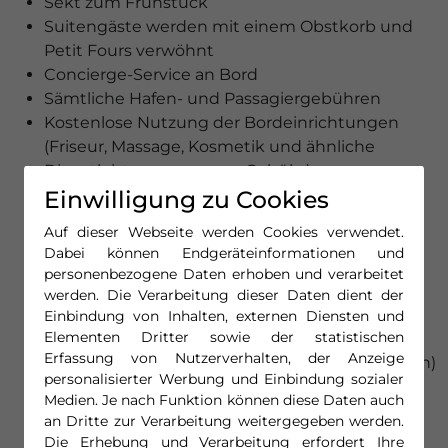
Sekt zum Frühstück
Suitengäste werden mit einem Obstkorb und
Petit Fours verwöhnt
Concierge-Service an Bord
Sämtliche Hafen- und Passagiergebühren
Kostenlose Nutzung der Bordeinrichtungen
(Friseur, Massage, Kosmetik und ähnliche
Dienstleistungen gegen Gebühr)
Einwilligung zu Cookies
Unterhaltungsprogramm und Veranstaltungen
an Bord
Auf dieser Webseite werden Cookies verwendet.
Teilnahme an Entspannungskursen und am
Dabei können Endgeräteinformationen und
Animationsprogramm
personenbezogene Daten erhoben und verarbeitet
Ausführliche Informationen zu den
werden. Die Verarbeitung dieser Daten dient der
Landausflügen
Einbindung von Inhalten, externen Diensten und
Elementen Dritter sowie der statistischen
Lektorate über Ihre Reiseziele sowie
Erfassung von Nutzerverhalten, der Anzeige
thematische Vorträge (auf ausgewählten Reisen)
personalisierter Werbung und Einbindung sozialer
Plantours Reiseleitung
Medien. Je nach Funktion können diese Daten auch
an Dritte zur Verarbeitung weitergegeben werden.
Die Erhebung und Verarbeitung erfordert Ihre